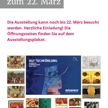
zum
22.
März
Die Ausstellung kann noch bis 22. März besucht
werden. Herzliche Einladung! Die
Öffnungszeiten finden Sie auf dem
Ausstellungsplakat.