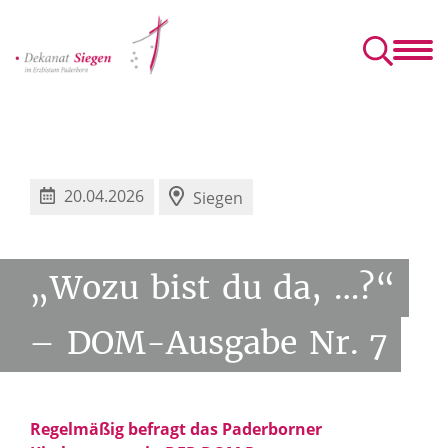
Dekanat
Vernetzung und Begegnung
Info und Service
 Pfarrgemeinderäte
che Gemeinden
KHG – katholische Hochschulgemeinde
Sozialdienst katholischer Frauen e.V.
Gesellschaft für Christlich-Jüdische Zusammenarbeit Siegerland
Ehe-, Familie- und Lebensberatung
20.04.2026
Siegen
„Wozu
bist
du
da,
…?“
–
DOM-Ausgabe
Nr.
7
Regelmäßig befragt das Paderborner