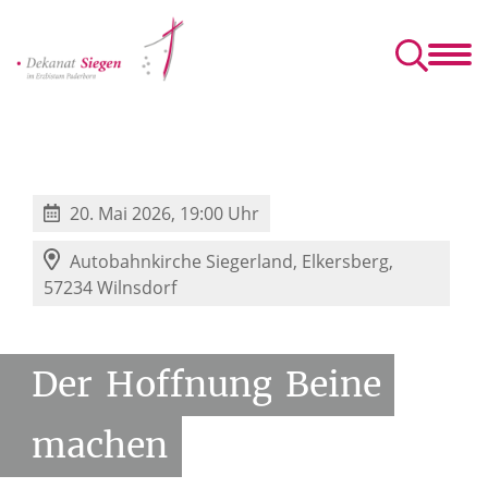
Dekanat
Vernetzung und Begegnung
Info und Service
 Pfarrgemeinderäte
che Gemeinden
KHG – katholische Hochschulgemeinde
Sozialdienst katholischer Frauen e.V.
Gesellschaft für Christlich-Jüdische Zusammenarbeit Siegerland
Ehe-, Familie- und Lebensberatung
20. Mai 2026, 19:00 Uhr
Autobahnkirche Siegerland,
Elkersberg,
57234 Wilnsdorf
Der
Hoffnung
Beine
machen