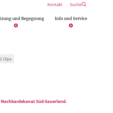
Kontakt
Suche
tzung und Begegnung
Info und Service
ische Hochschulgemeinde
enst katholischer Frauen e.V.
 für Christlich-Jüdische Zusammenarbeit Siegerland
Ehe-, Familie- und Lebensberatung
2 Olpe
ser Nachbardekanat Süd-Sauerland.