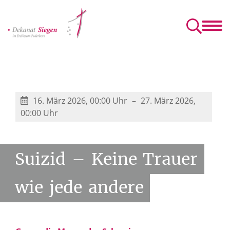
Dekanat
Vernetzung und Begegnung
Info und Service
 Pfarrgemeinderäte
che Gemeinden
KHG – katholische Hochschulgemeinde
Sozialdienst katholischer Frauen e.V.
Gesellschaft für Christlich-Jüdische Zusammenarbeit Siegerland
Ehe-, Familie- und Lebensberatung
16. März 2026, 00:00 Uhr
27. März 2026,
00:00 Uhr
Suizid
–
Keine
Trauer
wie
jede
andere