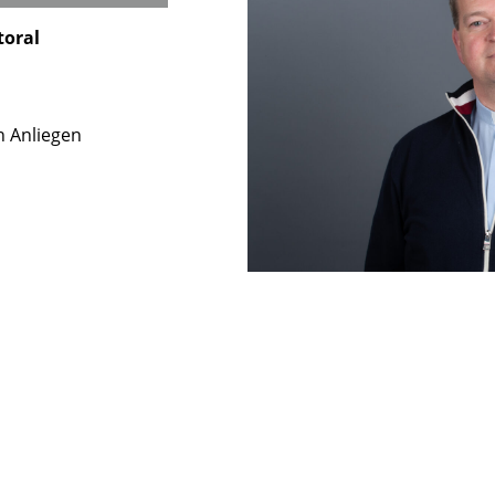
toral
n Anliegen